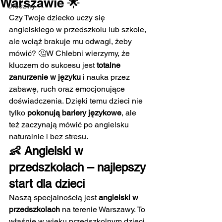
Warszawie 🌟
Urodziny
Czy Twoje dziecko uczy się 
angielskiego w przedszkolu lub szkole, 
ale wciąż brakuje mu odwagi, żeby 
mówić? 🤔W Chlebni wierzymy, że 
kluczem do sukcesu jest 
totalne 
zanurzenie w języku
 i nauka przez 
zabawę, ruch oraz emocjonujące 
doświadczenia. Dzięki temu dzieci nie 
tylko 
pokonują bariery językowe
, ale 
też zaczynają mówić po angielsku 
naturalnie i bez stresu.
👶 Angielski w 
przedszkolach – najlepszy 
start dla dzieci
Naszą specjalnością jest 
angielski w 
przedszkolach
 na terenie Warszawy. To 
właśnie w wieku przedszkolnym dzieci 