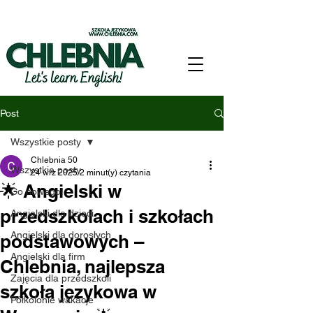
Post
Wszystkie posty
Chlebnia 50
Wszystkie posty
24 wrz 2025
2 minut(y) czytania
🌟 Angielski w
Co nowego!
przedszkolach i szkołach
Angielski dla dzieci
Angielski dla dorosłych
podstawowych –
Angielski dla firm
Chlebnia, najlepsza
Zajęcia dla przedszkoli
szkoła językowa w
Półkolonie wakacje