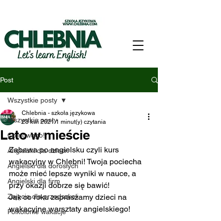
Post
Wszystkie posty
Chlebnia - szkoła językowa
Wszystkie posty
23 kwi 2021
1 minut(y) czytania
Lato w mieście
Co nowego!
Zabawa po angielsku czyli kurs 
Angielski dla dzieci
wakacyjny w Chlebni! Twoja pociecha 
Angielski dla dorosłych
może mieć lepsze wyniki w nauce, a 
Angielski dla firm
przy okazji dobrze się bawić! 
Zajęcia dla przedszkoli
Jak co roku zapraszamy dzieci na 
wakacyjne warsztaty angielskiego! 
Półkolonie wakacje