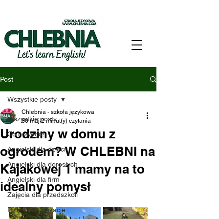
Post
Wszystkie posty
Chlebnia - szkoła językowa
Wszystkie posty
30 maj
2 minut(y) czytania
Urodziny w domu z
Co nowego!
ogrodem? W CHLEBNI na
Angielski dla dzieci
Angielski dla dorosłych
Kajakowej 1 mamy na to
Angielski dla firm
idealny pomysł
Zajęcia dla przedszkoli
Półkolonie wakacje