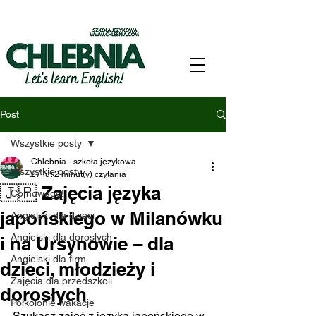
Post
Wszystkie posty
Chlebnia - szkoła językowa
Wszystkie posty
27 lut
2 minut(y) czytania
🇯🇵 Zajęcia języka
Co nowego!
japońskiego w Milanówku
Angielski dla dzieci
Angielski dla dorosłych
i na Ursynowie – dla
Angielski dla firm
dzieci, młodzieży i
Zajęcia dla przedszkoli
dorosłych
Półkolonie wakacje
Szukasz zajęć z języka japońskiego w 