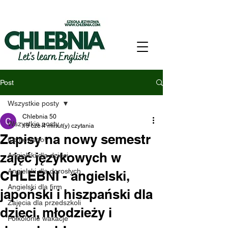
Post
Wszystkie posty
Chlebnia 50
Wszystkie posty
19 cze
4 minut(y) czytania
Zapisy na nowy semestr
Co nowego!
zajęć językowych w
Angielski dla dzieci
Angielski dla dorosłych
CHLEBNI - angielski,
Angielski dla firm
japoński i hiszpański dla
Zajęcia dla przedszkoli
dzieci, młodzieży i
Półkolonie wakacje