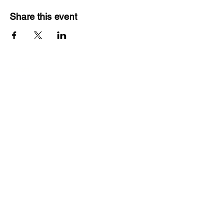
Share this event
Contact:
+48510739893
We don't answer?
Send us a text message.
chlebnia50@gmail.com
Menu:
English for kids
English for adults
Individual classes
English in the holidays
Half-day camps
About us
Registration form for summer camps
School year registration form
Locations:
- ul. Kajakowa 1, Warsaw