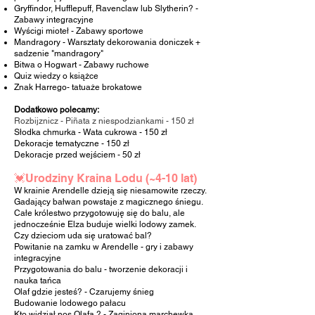
Gryffindor, Hufflepuff, Ravenclaw lub Slytherin? -
Zabawy integracyjne
Wyścigi mioteł - Zabawy sportowe
Mandragory - Warsztaty dekorowania doniczek +
sadzenie "mandragory"
Bitwa o Hogwart - Zabawy ruchowe
Quiz wiedzy o książce
Znak Harrego- tatuaże brokatowe
Dodatkowo polecamy:
Rozbijznicz -
Piñata z niespodziankami - 150 zł
Słodka chmurka - Wata cukrowa - 150 zł
Dekoracje tematyczne
- 150 zł
Dekoracje przed wejściem
- 50 zł
💓Urodziny Kraina Lodu (~4-10 lat)
W krainie Arendelle dzieją się niesamowite rzeczy.
Gadający bałwan powstaje z magicznego śniegu.
Całe królestwo przygotowuję się do balu, ale
jednocześnie Elza buduje wielki lodowy zamek.
Czy dzieciom uda się uratować bal?
Powitanie na zamku w Arendelle - gry i zabawy
integracyjne
Przygotowania do balu - tworzenie dekoracji i
nauka tańca
Olaf gdzie jesteś? - Czarujemy śnieg
Budowanie lodowego pałacu
Kto widział nos Olafa ? - Zaginiona marchewka