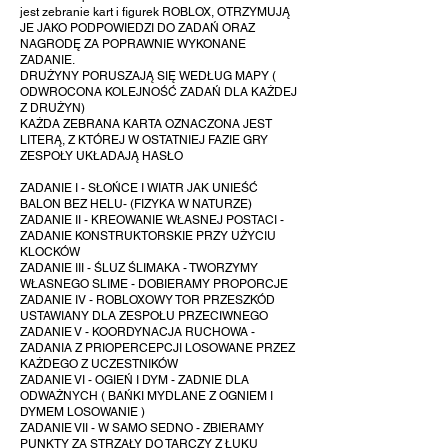
jest zebranie kart i figurek
ROBLOX, OTRZYMUJĄ
JE JAKO PODPOWIEDZI DO ZADAŃ ORAZ
NAGRODĘ ZA POPRAWNIE WYKONANE
ZADANIE.
DRUŻYNY PORUSZAJĄ SIĘ WEDŁUG MAPY (
ODWROCONA KOLEJNOŚĆ ZADAŃ DLA KAŻDEJ
Z DRUŻYN)
KAŻDA ZEBRANA KARTA OZNACZONA JEST
LITERĄ, Z KTÓREJ W OSTATNIEJ
FAZIE GRY
ZESPOŁY UKŁADAJĄ HASŁO
ZADANIE I - SŁOŃCE I WIATR JAK UNIEŚĆ
BALON BEZ HELU- (FIZYKA
W NATURZE)
ZADANIE II - KREOWANIE WŁASNEJ POSTACI -
ZADANIE KONSTRUKTORSKIE
PRZY UŻYCIU
KLOCKÓW
ZADANIE III - ŚLUZ ŚLIMAKA - TWORZYMY
WŁASNEGO SLIME - DOBIERAMY PROPORCJE
ZADANIE IV - ROBLOXOWY TOR PRZESZKÓD
USTAWIANY DLA ZESPOŁU PRZECIWNEGO
ZADANIE V - KOORDYNACJA RUCHOWA -
ZADANIA Z PRIOPERCEPCJI LOSOWANE PRZEZ
KAŻDEGO Z UCZESTNIKÓW
ZADANIE VI - OGIEŃ I DYM - ZADNIE DLA
ODWAŻNYCH ( BAŃKI MYDLANE Z OGNIEM I
DYMEM LOSOWANIE )
ZADANIE VII - W SAMO SEDNO - ZBIERAMY
PUNKTY ZA STRZAŁY DO TARCZY Z ŁUKU