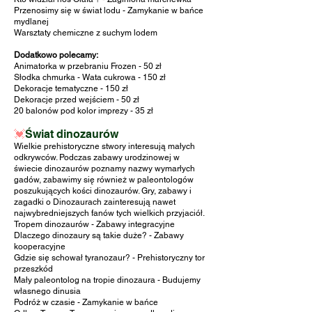
Przenosimy się w świat lodu - Zamykanie w bańce
mydlanej
Warsztaty chemiczne z suchym lodem
Dodatkowo polecamy:
Animatorka w przebraniu Frozen - 50 zł
Słodka chmurka - Wata cukrowa - 150 zł
Dekoracje tematyczne
- 150 zł
Dekoracje przed wejściem
- 50 zł
20 balonów pod kolor imprezy - 35 zł
💓
Świat dinozaurów
Wielkie prehistoryczne stwory interesują małych
odkrywców. Podczas zabawy urodzinowej w
świecie dinozaurów poznamy nazwy wymarłych
gadów, zabawimy się również w paleontologów
poszukujących kości dinozaurów. Gry, zabawy i
zagadki o Dinozaurach zainteresują nawet
najwybredniejszych fanów tych wielkich przyjaciół.
Tropem dinozaurów - Zabawy integracyjne
Dlaczego dinozaury są takie duże? - Zabawy
kooperacyjne
Gdzie się schował tyranozaur? - Prehistoryczny tor
przeszkód
Mały paleontolog na tropie dinozaura - Budujemy
własnego dinusia
Podróż w czasie - Zamykanie w bańce