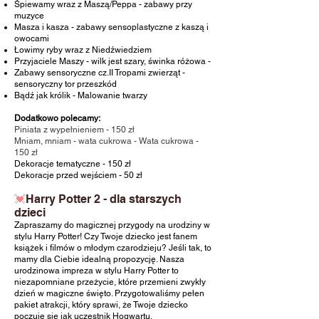
Śpiewamy wraz z Maszą/Peppa - zabawy przy
muzyce
Masza i kasza - zabawy sensoplastyczne z kaszą i
owocami
Łowimy ryby wraz z Niedźwiedziem
Przyjaciele Maszy - wilk jest szary, świnka różowa -
Zabawy sensoryczne cz.II Tropami zwierząt -
sensoryczny tor przeszkód
Bądź jak królik - Malowanie twarzy
Dodatkowo polecamy:
Piniata z wypełnieniem - 150 zł
Mniam, mniam - wata cukrowa - Wata cukrowa -
150 zł
Dekoracje tematyczne
- 150 zł
Dekoracje przed wejściem
- 50 zł
💓
Harry Potter 2
-
dla starszych
dzieci
Zapraszamy do magicznej przygody na urodziny w
stylu Harry Potter! Czy Twoje dziecko jest fanem
książek i filmów o młodym czarodzieju? Jeśli tak, to
mamy dla Ciebie idealną propozycję. Nasza
urodzinowa impreza w stylu Harry Potter to
niezapomniane przeżycie, które przemieni zwykły
dzień w magiczne święto. Przygotowaliśmy pełen
pakiet atrakcji, który sprawi, że Twoje dziecko
poczuje się jak uczestnik Hogwartu.