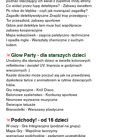
poznać otaczający ich świat z zupełnie innej strony.
Co widać przez lupę detektywa? - Zabawy światłem
Po nitce do kłębka - czyli jak rozwiązać zagadkę?
Zagadki detektywistyczne Znajdź trop przestępcy -
Tor przeszkód, zabawy sportowe
Gdzie jest detektyw tam musi być współpraca-
zabawy kooperacyjne
Mapa wskazówek - zajęcia palstyczno -techniczne
I opadła mgła - Warsztaty chemiczne z suchym
lodem
💓
Glow Party -
dla starszych dzieci
Urodziny dla starszych dzieci w świetle kolorowych
reflektorów i świateł UV.
Impreza w godzinach
wieczornych :)
Każde dziecko może poczuć się jak na prawdziwej
dyskotece tańce z animatorem w rytmie dziecięcych
hitów.
Gry integracyjne - Król Disco,
Balonowe szaleństwo - Konkursy sportowe
Neonowe wyzwanie muzyczne
Świecące tatuaże
Bransoletki - Warszawy plastyczne
💓
Podchody! - od 16 dzieci
W ciszy - Gra Integracyjna (podział na grupy)
Mapa Gry - Wspólnie tworzymy
scenariusz
podchodów - zadaniem uczestników