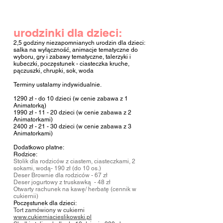
urodzinki dla dzieci:
2,5 godziny niezapomnianych urodzin dla dzieci:
salka na wyłączność, animacje tematyczne
do
wyboru
, gry i zabawy tematyczne, talerzyki i
kubeczki, poczęstunek - ciasteczka kruche,
pączuszki, chrupki, sok, woda
Terminy ustalamy indywidualnie.
129
0
zł - do 10 dzieci (w cenie zabawa z 1
Animatorką)
1990 zł - 11 - 20 dzieci (w cenie zabawa z 2
Animatorkami)
2400 zł - 21 - 30 dzieci (w cenie zabawa z 3
Animatorkami)
Dodatkowo płatne:
Rodzice:
Stolik dla rodziców z ciastem, ciasteczkami, 2
sokami, wodą
- 19
0 zł (do 10
os.)
Deser Brownie dla rodziców - 67 zł
Deser jogurtowy z truskawką - 48 zł
Otwarty rachunek na kawę/ herbatę (cennik w
cukiernii
)
Poczęstunek dla dzieci:
Tort zamówiony w cukierni
www.cukierniacieslikowski.pl