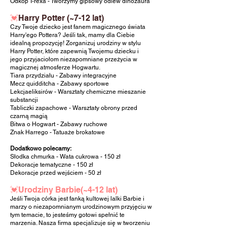
Odkop T-rexa - Tworzymy gipsowy odlew dinozaura
💓
Harry Potter (~7-12 lat)
Czy Twoje dziecko jest fanem magicznego świata
Harry'ego Pottera? Jeśli tak, mamy dla Ciebie
idealną propozycję! Zorganizuj urodziny w stylu
Harry Potter, które zapewnią Twojemu dziecku i
jego przyjaciołom niezapomniane przeżycia w
magicznej atmosferze Hogwartu.
Tiara przydziału - Zabawy integracyjne
Mecz quidditcha - Zabawy sportowe
Lekcjaeliksirów - Warsztaty chemiczne mieszanie
substancji
Tabliczki zapachowe - Warsztaty obrony przed
czarną magią
Bitwa o Hogwart - Zabawy ruchowe
Znak Harrego - Tatuaże brokatowe
Dodatkowo polecamy:
Słodka chmurka - Wata cukrowa - 150 zł
Dekoracje tematyczne
- 150 zł
Dekoracje przed wejściem
- 50 zł
💓Urodziny Barbie(~4-12 lat)
Jeśli Twoja córka jest fanką kultowej lalki Barbie i
marzy o niezapomnianym urodzinowym przyjęciu w
tym temacie, to jesteśmy gotowi spełnić te
marzenia. Nasza firma specjalizuje się w tworzeniu