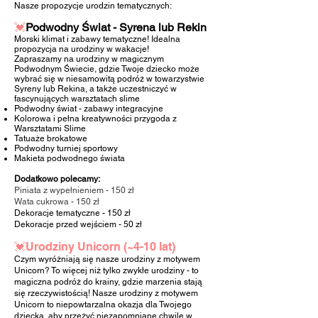
Nasze propozycje urodzin tematycznych:
💓
Podwodny Świat - Syrena lub Rekin
Morski klimat i zabawy tematyczne! Idealna
propozycja na urodziny w wakacje!
Zapraszamy na urodziny w magicznym
Podwodnym Świecie, gdzie Twoje dziecko może
wybrać się w niesamowitą podróż w towarzystwie
Syreny lub Rekina, a także uczestniczyć w
fascynujących warsztatach slime
Podwodny świat - zabawy integracyjne
Kolorowa i pełna kreatywności przygoda z
Warsztatami Slime
Tatuaże brokatowe
Podwodny turniej sportowy
Makieta podwodnego świata
Dodatkowo polecamy:
Piniata z wypełnieniem - 150 zł
Wata cukrowa - 150 zł
Dekoracje tematyczne
- 150 zł
Dekoracje przed wejściem
- 50 zł
💓Urodziny Unicorn
(~4-10 lat)
Czym wyróżniają się nasze urodziny z motywem
Unicorn? To więcej niż tylko zwykłe urodziny - to
magiczna podróż do krainy, gdzie marzenia stają
się rzeczywistością! Nasze urodziny z motywem
Unicorn to niepowtarzalna okazja dla Twojego
dziecka, aby przeżyć niezapomniane chwile w