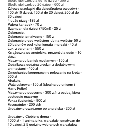
Słodki stoliczek dla do 10 dzieci - 300 zł
Słodki stoliczek do 20 dzieci - 600 zł
Zdrowe przekąski dla dzieci(patera owoców) -
100 zł/10 dzieci, 150 zł do 20 dzieci, 200 zł do
30 dzieci
4 duże pizzę -189 zł
Patera kanapek - 70 zł
Szampan dla dzieci (750ml) - 25 zł
Dekoracje:
Dekoracje tematyczne
- 150 zł
Dekoracje przed wejściem
lub na wejściu
- 50 zł
20 balonów pod kolor tematu imprezki - 40 zł
Łuk, z balonami - 550 zł
Książeczka
p
o angielsku, prezent dla gości - 10
zł/szt
Maszyna do baniek mydlanych - 150 zł
Dodatkowa godzina urodzin z dodatkowymi
animacjami - 400 zł
Dmuchaniec kooperacyjny polowanie na
kreta -
500 zł
Atrakcje:
Wata cukrowa - 150 zł (idealna do unicorn i
Harry Potter)
Maszyna do popcornu - 300 zł/h z osobą, która
obsługuje maszynę
Pokaz iluzjonisty - 900 zł
Facepainter - 200 zł/h
Urodziny prowadzone po angielsku - 200 zł
Urodziny u Ciebie w domu -
1
000 zł - 1 animatorka
, warsztaty tematyczn do
10 dzieci, 2,5 godziny wybranych warsztatów