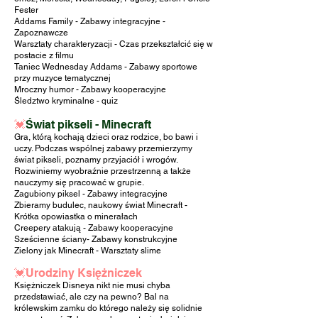
Fester
Addams Family
- Zabawy integracyjne -
Zapoznawcze
Warsztaty charakteryzacji - C
zas
przekształcić się w
postacie z filmu
Taniec Wednesday Addams - Zabawy sportowe
przy muzyce tematycznej
Mroczny humor - Zabawy kooperacyjne
Śledztwo kryminalne - quiz
💓
Świat pikseli - Minecraft
Gra, którą kochają dzieci oraz rodzice, bo bawi i
uczy. Podczas wspólnej zabawy przemierzymy
świat pikseli, poznamy przyjaciół i wrogów.
Rozwiniemy wyobraźnie przestrzenną a także
nauczymy się pracować w grupie.
Zagubiony piksel - Zabawy integracyjne
Zbieramy budulec, naukowy świat Minecraft -
Krótka opowiastka o minerałach
Creepery atakują - Zabawy kooperacyjne
Sześcienne ściany- Zabawy konstrukcyjne
Zielony jak Minecraft - Warsztaty slime
💓Urodziny Księżniczek
Księżniczek Disneya nikt nie musi chyba
przedstawiać, ale czy na pewno? Bal na
królewskim zamku do którego należy się solidnie