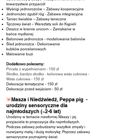
towarzystwie przyjaciół
Wyścigi jednorożców – Zabawy kooperacyjne
Jednorożec zgubił róg - Zabawa integracyjna
Taniec kwiatów – Zabawy taneczne
Tęczowy świat – Warsztaty soli do Kąpieli
Deszcz w krainie unicorn – Zamykanie w
bańce
mydlanej
Balonowe jednorożce - modelowanie balonów
Ślad jednorożca - Dekorowanie
kubków
porcelanowych
Malowanie buzi
Dodatkowo polecamy:
Piniata z wypełnieniem - 150 zł
Słodko, bardzo słodko - kolorowa wata cukrowa -
Wata cukrowa - 150 zł
Dekoracje tematyczne
- 150 zł
Dekoracje przed wejściem
- 50 zł
💓
Masza i Niedźwiedź, Peppa pig -
urodziny sensoryczne dla
najmłodszych (~2-6 lat)
Urodziny w temacie niesfornej Maszy i jej
przyjaciela to propozycja dla najmłodszych.
Podczas zabawy pobudzamy wszytkie zmysły i
rozwijamy małą i dużą motorykę. Poprzez zabawy
sensoryczne poznajemy świat.