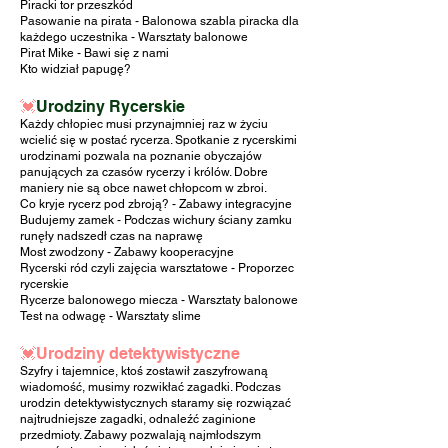
Piracki tor przeszkód
Pasowanie na pirata - Balonowa szabla piracka dla
każdego uczestnika - Warsztaty balonowe
Pirat Mike - Bawi się z nami
Kto widział papugę?
💓
Urodziny Rycerskie
Każdy chłopiec musi przynajmniej raz w życiu
wcielić się w postać rycerza. Spotkanie z rycerskimi
urodzinami pozwala na poznanie obyczajów
panujących za czasów rycerzy i królów. Dobre
maniery nie są obce nawet chłopcom w zbroi.
Co kryje rycerz pod zbroją? - Zabawy integracyjne
Budujemy zamek - Podczas wichury ściany zamku
runęły nadszedł czas na naprawę
Most zwodzony - Zabawy kooperacyjne
Rycerski ród czyli zajęcia warsztatowe - Proporzec
rycerskie
Rycerze balonowego miecza - Warsztaty balonowe
Test na odwagę - Warsztaty slime
💓Urodziny detektywistyczne
Szyfry i tajemnice, ktoś zostawił zaszyfrowaną
wiadomość, musimy rozwikłać zagadki. Podczas
urodzin detektywistycznych staramy się rozwiązać
najtrudniejsze zagadki, odnaleźć zaginione
przedmioty. Zabawy pozwalają najmłodszym