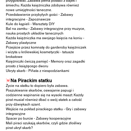
przygotować. Zabawa pełna postaci z bajek i
śmiechu. Każda księżniczka zdobywa również
nowe umiejętności taneczne.
Przedstawienie przybyłych gości - Zabawy
integracyjne - Zapoznawcze
Kule do kąpieli - Warsztaty DIY
Bal na zamku - Zabawy integracyjne przy muzyce,
nauka prostych układów tanecznych
Każda księżniczka ma swojego księcia na koniu -
Zabawy plastyczne
Przejście przez komnatę do garderoby księżniczek
i wizyta u królewskiej kosmetyczki - tatuaże
brokatowe
Księżniczki ćwiczą pamięć - Memory oraz zagadki
prosto z książęcego dworu
Ukryty skarb -
Piñata z niespodziankami
💓
Na Pirackim statku
Życie na statku to dopiero była zabawa.
Poszukiwanie skarbów, oswajanie papugi i
codzienne wspinanie się na wysoki maszt. Każdy
pirat musiał również dbać o swój statek a całość
przy dźwiękach szant.
Wejście na pokład pirackiego statku - Gry i zabawy
integracyjne
Spacer po burcie - Zabawy kooperacyjne
Mali piraci szukają skarbów, czyli gdzie złośliwy
pirat ukrył skarb?