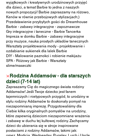
wyjątkowych i kreatywnych urodzinowych przyjęć
dla dzieci, a temat Barbie to jedna z naszych
nowych propozycji! Barbie zapraszamy na różowo,
Kenów w równie przebojowych stylizacjach;)
Przedstawienie przybyłych gości do
Dreamhouse
Barbie
- zabawy integracyjne - zapoznawcze
Gry integracyjne i taneczne - Barbie Tancerka
Impreza w domku Barbie - zabawy integracyjne
przy muzyce, nauka prostych układów tanecznych
Warsztaty projektowania mody - projektowanie i
ozdabianie sukienek dla lalek Barbie
DIY - Malowanie paznokci i robienie makijażu
SPA - Różowy jak Barbie - Warsztaty
slime/maseczki
Rodzina
Addamsów
-
dla starszych
💓
dzieci (7-14 lat)
Zapraszamy Cię do magicznego świata rodziny
Addamsów! Jeśli Twoje dziecko jest fanem
tajemniczych i nietypowych przygód, to urodziny w
stylu rodziny Addamsów to doskonały pomysł na
niezapomnianą imprezę. Przygotowaliśmy dla
Ciebie kilka oryginalnych pomysłów na urodziny,
które zapewnią dzieciom niezapomniane wrażenia
i zabawę w duchu tej kultowej r
odziny. Zachęcamy
dzieci do ubierania się w stroje inspirowane
postaciami z rodziny Addamsów, takimi jak:
omez, Morticia, Wednesday, Pugsley, Lurch i Uncle