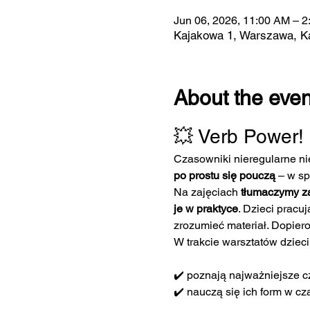
Jun 06, 2026, 11:00 AM – 
Kajakowa 1, Warszawa, K
About the even
💥 Verb Power! 
Czasowniki nieregularne ni
po prostu się pouczą
 – w s
Na zajęciach 
tłumaczymy z
je w praktyce
. Dzieci pracu
zrozumieć materiał. Dopiero 
W trakcie warsztatów dzieci
✔️ poznają najważniejsze c
✔️ nauczą się ich form w cz