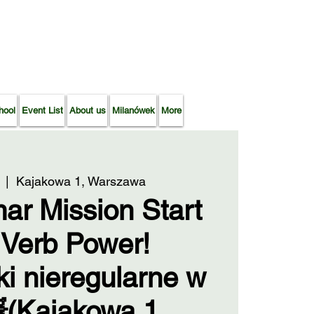
hool
Event List
About us
Milanówek
More
  |  
Kajakowa 1, Warszawa
ar Mission Start
 Verb Power!
i nieregularne w
💥(Kajakowa 1,