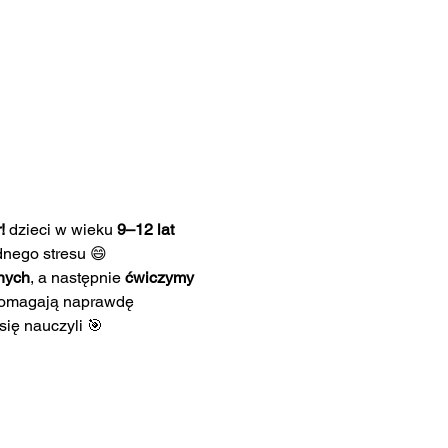
!
 dzieci w wieku 
9–12 lat
dnego stresu 😄
nych
, a następnie 
ćwiczymy 
e pomagają naprawdę 
się nauczyli 🎯