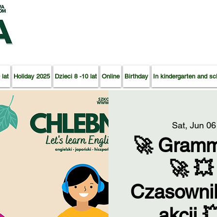
 lat
Holiday 2025
Dzieci 8 -10 lat
Online
Birthday
In kindergarten and sc
Sat, Jun 06
🚀 Gramm
🚀 💥
Czasownik
akcji 