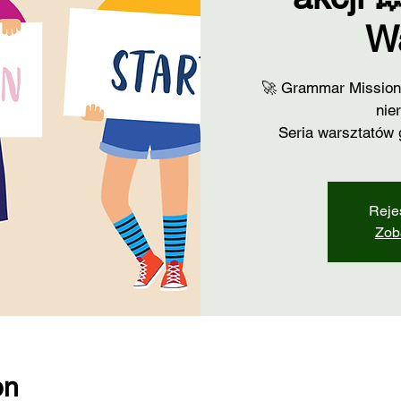
W
🚀 Grammar Mission 
nie
Seria warsztatów 
Reje
Zob
on