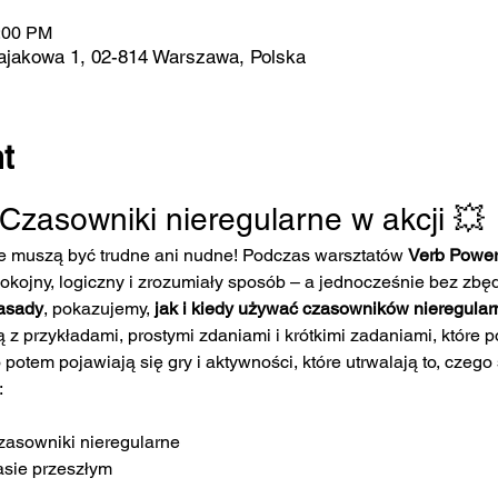
2:00 PM
ajakowa 1, 02-814 Warszawa, Polska
t
Czasowniki nieregularne w akcji 💥
e muszą być trudne ani nudne! Podczas warsztatów 
Verb Power
pokojny, logiczny i zrozumiały sposób – a jednocześnie bez zbę
asady
, pokazujemy, 
jak i kiedy używać czasowników nieregular
ją z przykładami, prostymi zdaniami i krótkimi zadaniami, któr
potem pojawiają się gry i aktywności, które utrwalają to, czego 
:
zasowniki nieregularne
asie przeszłym