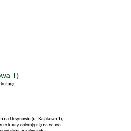
owa 1)
kulturę.
 na Ursynowie (ul. Kajakowa 1),
sze kursy opierają się na nauce
czestniczą w zajęciach.