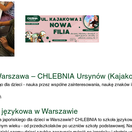
 Warszawa – CHLEBNIA Ursynów (Kajak
o dla dzieci - nauka przez wspólne zainteresowania, naukę znaków i 
ń
 językowa w Warszawie
 japońskiego dla dzieci w Warszawie? CHLEBNIA to szkoła językowa
różnym wieku - od przedszkolaków po uczniów szkoły podstawowej. Na
zięki czemu dzieci szybko zaczynają mówić po japońsku i chętnie u