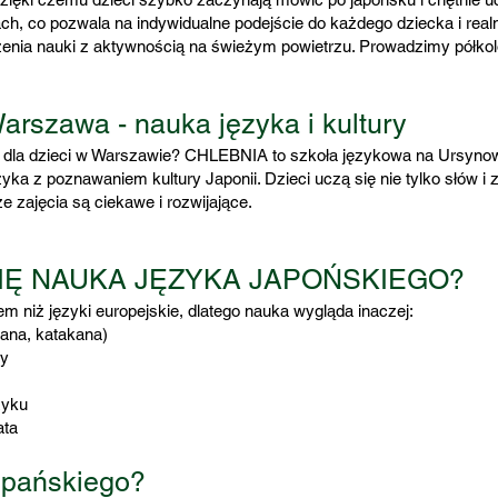
, co pozwala na indywidualne podejście do każdego dziecka i realn
enia nauki z aktywnością na świeżym powietrzu. Prowadzimy półkolo
Warszawa - nauka języka i kultury
 dla dzieci w Warszawie? CHLEBNIA to szkoła językowa na Ursynowie
ka z poznawaniem kultury Japonii. Dzieci uczą się nie tylko słów i 
e zajęcia są ciekawe i rozwijające.
IĘ NAUKA JĘZYKA JAPOŃSKIEGO?
em niż języki europejskie, dlatego nauka wygląda inaczej:
gana, katakana)
zy
zyku
ata
zpańskiego?