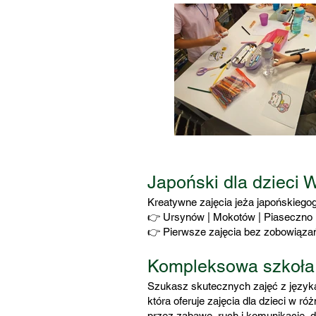
Japoński dla dzieci
Kreatywne zajęcia jeża japońskiegog
👉 Ursynów | Mokotów | Piaseczno
👉 Pierwsze zajęcia bez zobowiąza
Kompleksowa szkoła
Szukasz skutecznych zajęć z języka
która oferuje zajęcia dla dzieci w 
przez zabawę, ruch i komunikację, d