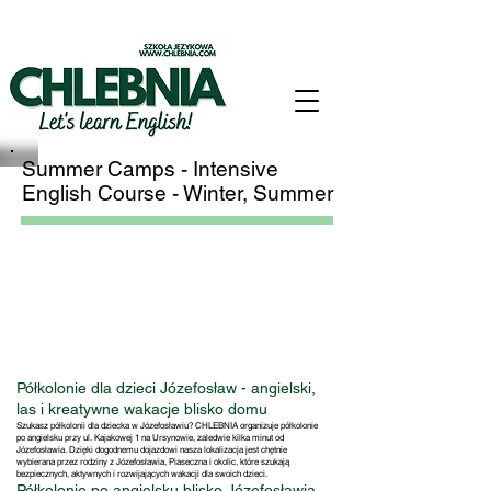
Summer Camps - Intensive
English Course - Winter, Summer
Półkolonie dla dzieci Józefosław - angielski,
las i kreatywne wakacje blisko domu
Szukasz półkolonii dla dziecka w Józefosławiu? CHLEBNIA organizuje półkolonie
po angielsku przy ul. Kajakowej 1 na Ursynowie, zaledwie kilka minut od
Józefosławia. Dzięki dogodnemu dojazdowi nasza lokalizacja jest chętnie
wybierana przez rodziny z Józefosławia, Piaseczna i okolic, które szukają
bezpiecznych, aktywnych i rozwijających wakacji dla swoich dzieci.
Półkolonie po angielsku blisko Józefosławia