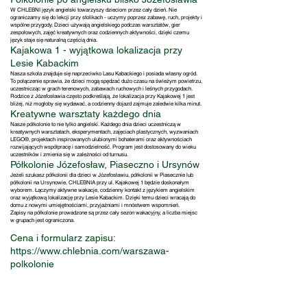
W CHLEBNI język angielski towarzyszy dzieciom przez cały dzień. Nie
ograniczamy się do lekcji przy stolikach - uczymy poprzez zabawę, ruch, projekty i
wspólne przygody. Dzieci używają angielskiego podczas warsztatów, gier
zespołowych, zajęć kreatywnych oraz codziennych aktywności, dzięki czemu
język staje się naturalną częścią dnia.
Kajakowa 1 - wyjątkowa lokalizacja przy
Lesie Kabackim
Nasza szkoła znajduje się naprzeciwko Lasu Kabackiego i posiada własny ogród.
To połączenie sprawia, że dzieci mogą spędzać dużo czasu na świeżym powietrzu,
uczestnicząc w grach terenowych, zabawach ruchowych i leśnych przygodach.
Rodzice z Józefosławia często podkreślają, że lokalizacja przy Kajakowej 1 jest
bliżej, niż mogłoby się wydawać, a codzienny dojazd zajmuje zaledwie kilka minut.
Kreatywne warsztaty każdego dnia
Nasze półkolonie to nie tylko angielski. Każdego dnia dzieci uczestniczą w
kreatywnych warsztatach, eksperymentach, zajęciach plastycznych, wyzwaniach
LEGO®, projektach inspirowanych ulubionymi bohaterami oraz aktywnościach
rozwijających współpracę i samodzielność. Program jest dostosowany do wieku
uczestników i zmienia się w zależności od turnusu.
Półkolonie Józefosław, Piaseczno i Ursynów
Jeżeli szukasz półkolonii dla dzieci w Józefosławiu, półkolonii w Piasecznie lub
półkolonii na Ursynowie, CHLEBNIA przy ul. Kajakowej 1 będzie doskonałym
wyborem. Łączymy aktywne wakacje, codzienny kontakt z językiem angielskim
oraz wyjątkową lokalizację przy Lesie Kabackim. Dzięki temu dzieci wracają do
domu z nowymi umiejętnościami, przyjaźniami i mnóstwem wspomnień.
Zapisy na półkolonie prowadzone są przez cały sezon wakacyjny, a liczba miejsc
w grupach jest ograniczona.
Cena i formularz zapisu:
https://www.chlebnia.com/warszawa-
polkolonie