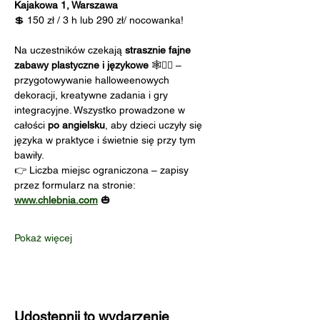
Kajakowa 1, Warszawa
💲 150 zł / 3 h lub 290 zł/ nocowanka!
Na uczestników czekają 
strasznie fajne 
zabawy plastyczne i językowe
 🕸️🧛‍♂️ – 
przygotowywanie halloweenowych 
dekoracji, kreatywne zadania i gry 
integracyjne. Wszystko prowadzone w 
całości 
po angielsku
, aby dzieci uczyły się 
języka w praktyce i świetnie się przy tym 
bawiły.
👉 Liczba miejsc ograniczona – zapisy 
przez formularz na stronie: 
www.chlebnia.com
 🎃
Pokaż więcej
Udostępnij to wydarzenie