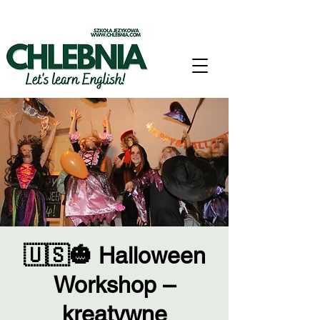
🇺🇸🎃 Halloween
Workshop –
kreatywne