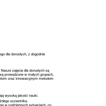
go dla dorosłych, z dogodnie
 Nasze zajęcia dla dorosłych są
y są prowadzone w małych grupach,
cielom oraz innowacyjnym metodom
ają wysoką jakość nauki.
ażdego uczestnika.
ego w codziennych sytuacjach, co