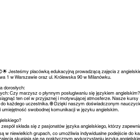
 😊🌟 Jesteśmy placówką edukacyjną prowadzącą zajęcia z angielskie
kowa 1 w Warszawie oraz ul. Królewska 90 w Milanówku.
a dorosłych:
słych: Czy marzysz o płynnym posługiwaniu się językiem angielskim?
siągnąć ten cel w przyjaznej i motywującej atmosferze. Nasze kurs
ie do każdego uczestnika. 🌐 Dzięki naszym doświadczonym nauczy
i umiejętność swobodnej komunikacji w języku angielskim.
ielskiego?
espół składa się z pasjonatów języka angielskiego, którzy zapewni
ą w niewielkich grupach, co umożliwia indywidualne podejście do k
ajęcia skupiają się na praktycznym wykorzystaniu języka angielski