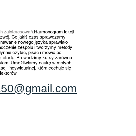
ch zainteresowań.
Harmonogram lekcji
ozwój. Co jakiś czas sprawdzamy
oznawanie nowego języka sprawiało
iadczenie zespołu i tworzymy metody
ynnie czytać, pisać i mówić po
zą ofertę. Prowadzimy kursy zarówno
zykiem. Umożliwiamy naukę w małych,
ji indywidualnej, która cechuje się
lektorów.
a50@gmail.com