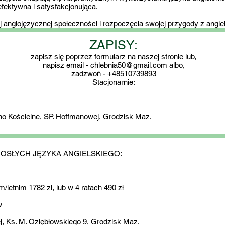
efektywna i satysfakcjonująca.
anglojęzycznej społeczności i rozpoczęcia swojej przygody z angiel
ZAPISY:
zapisz się poprzez formularz na naszej stronie lub,
napisz email -
chlebnia50@gmail.com
albo,
zadzwoń - +48510739893
Stacjonarnie:
bno Kościelne, SP. Hoffmanowej, Grodzisk Maz.
OSŁYCH JĘZYKA ANGIELSKIEGO:​
letnim 1782 zł, lub w 4 ratach 490 zł
w
j, Ks. M. Oziębłowskiego 9, Grodzisk Maz.