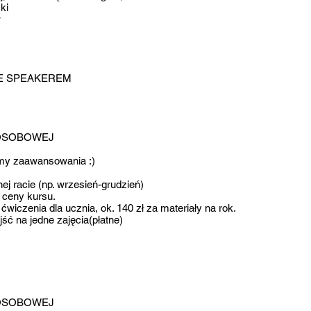
ki
w
VE SPEAKEREM
 OSOBOWEJ
my zaawansowania :)
ej racie (np. wrzesień-grudzień)
 ceny kursu.
ćwiczenia dla ucznia, ok. 140 zł za materiały na rok.
ść na jedne zajęcia(płatne)
 OSOBOWEJ