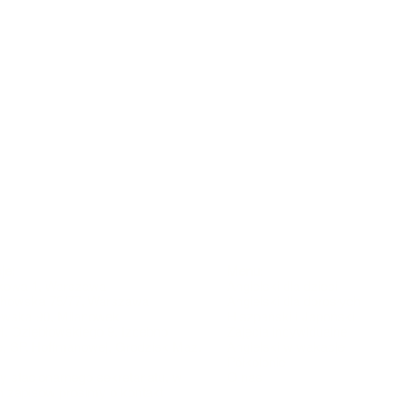
je:
Menu:
jakowa 1, Warszawa
Angielski dla dzieci
ochowska 75/77,
Warszawa
Angielski dla dorosłych
ólewska 90, Milanówek
Hiszpański i Japoński
 M. Oziębłowskiego 9, Izdebno
Zajęcia indywidualne
e, SP. Hoffmanowej, Grodzisk Maz.
Angielski w wakacje
Półkolonie
 stacjonarnego sekretariatu, w
O nas
 zapisów prosimy o kontakt