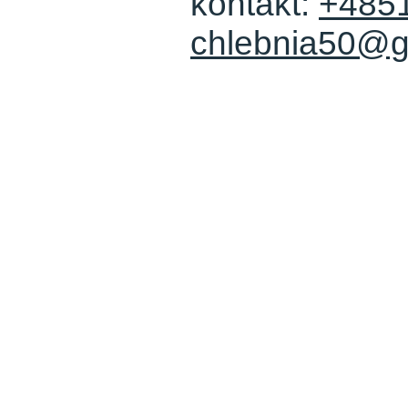
kontakt:
+485
chlebnia50@g