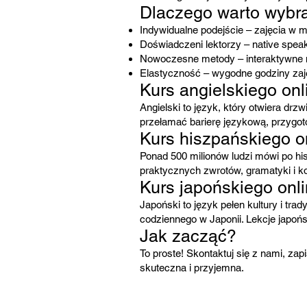
Dlaczego warto wybr
Indywidualne podejście – zajęcia w m
Doświadczeni lektorzy – native speak
Nowoczesne metody – interaktywne ma
Elastyczność – wygodne godziny zaj
Kurs angielskiego onl
Angielski to język, który otwiera dr
przełamać barierę językową, przygo
Kurs hiszpańskiego o
Ponad 500 milionów ludzi mówi po hi
praktycznych zwrotów, gramatyki i ko
Kurs japońskiego onl
Japoński to język pełen kultury i tra
codziennego w Japonii. Lekcje japoń
Jak zacząć?
To proste! Skontaktuj się z nami, zap
skuteczna i przyjemna.