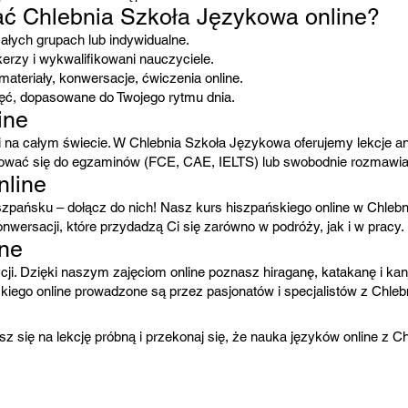
ać Chlebnia Szkoła Językowa online?
ałych grupach lub indywidualne.
erzy i wykwalifikowani nauczyciele.
teriały, konwersacje, ćwiczenia online.
ęć, dopasowane do Twojego rytmu dnia.
ine
zwi na całym świecie. W Chlebnia Szkoła Językowa oferujemy lekcje an
tować się do egzaminów (FCE, CAE, IELTS) lub swobodnie rozmawiać
nline
szpańsku – dołącz do nich! Nasz kurs hiszpańskiego online w Chleb
nwersacji, które przydadzą Ci się zarówno w podróży, jak i w pracy.
ine
dycji. Dzięki naszym zajęciom online poznasz hiraganę, katakanę i kan
skiego online prowadzone są przez pasjonatów i specjalistów z Chle
isz się na lekcję próbną i przekonaj się, że nauka języków online z 