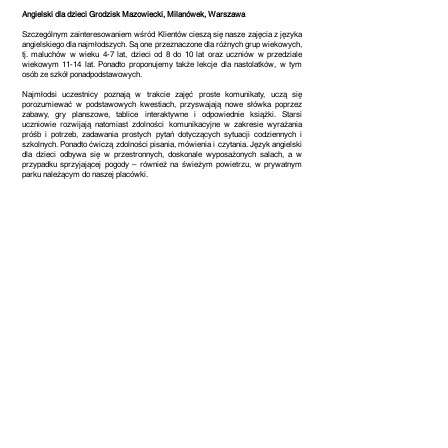
Angielski dla dzieci Grodzisk Mazowiecki, Milanówek, Warszawa
Szczególnym zainteresowaniem wśród Klientów cieszą się nasze zajęcia z języka
angielskiego dla najmłodszych. Są one przeznaczone dla różnych grup wiekowych,
tj. maluchów w wieku 4-7 lat, dzieci od 8 do 10 lat oraz uczniów w przedziale
wiekowym 11-14 lat. Ponadto proponujemy także lekcje dla nastolatków, w tym
osób ze szkół ponadpodstawowych.
Najmłodsi uczestnicy poznają w trakcie zajęć proste komunikaty, uczą się
porozumiewać w podstawowych kwestiach, przyswajają nowe słówka poprzez
zabawy, gry planszowe, tablice interaktywne i odpowiednie książki. Starsi
uczniowie rozwijają natomiast zdolności komunikacyjne w zakresie wyrażania
próśb i potrzeb, zadawania prostych pytań dotyczących sytuacji codziennych i
szkolnych. Ponadto ćwiczą zdolności pisania, mówienia i czytania. Język angielski
dla dzieci odbywa się w przestronnych, doskonale wyposażonych salach, a w
przypadku sprzyjającej pogody – również na świeżym powietrzu, w prywatnym
parku należącym do naszej placówki.