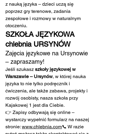
z nauką języka – dzieci uczą się 
poprzez gry terenowe, zadania 
zespołowe i rozmowy w naturalnym 
otoczeniu.
SZKOŁA JĘZYKOWA 
chlebnia URSYNÓW
Zajęcia językowe na Ursynowie 
– zapraszamy!
Jeśli szukasz 
szkoły językowej w 
Warszawie – Ursynów
, w której nauka 
języka to nie tylko podręcznik i 
ćwiczenia, ale także zabawa, projekty i 
rozwój osobisty, nasza szkoła przy 
Kajakowej 1 jest dla Ciebie.
👉 Zapisy odbywają się online – 
wystarczy wypełnić formularz na naszej 
stronie: 
www.chlebnia.com
📞 W razie 
pytań możesz także skontaktować się z 