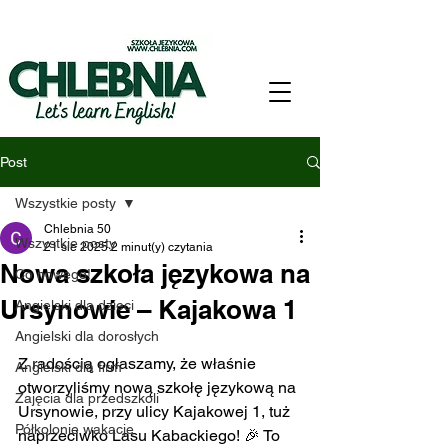
Post
Wszystkie posty
Chlebnia 50
Wszystkie posty
21 sie 2025
2 minut(y) czytania
Nowa szkoła językowa na
Co nowego!
Ursynowie – Kajakowa 1
Angielski dla dzieci
Angielski dla dorosłych
Z radością ogłaszamy, że właśnie 
Angielski dla firm
otworzyliśmy nową szkołę językową na 
Zajęcia dla przedszkoli
Ursynowie, przy ulicy Kajakowej 1, tuż 
Półkolonie wakacje
naprzeciwko Lasu Kabackiego! 🎉 To 