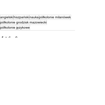
angielski
hiszpański
nauka
półkolonie milanówek
półkolonie grodzisk mazowiecki
półkolonie językowe
Zobacz wszystkie
Ostatnie posty