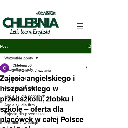
Post
Wszystkie posty
Chlebnia 50
Wszystkie posty
14 lut
2 minut(y) czytania
Zajęcia angielskiego i
Co nowego!
hiszpańskiego w
Angielski dla dzieci
Angielski dla dorosłych
przedszkolu, żłobku i
Angielski dla firm
szkole – oferta dla
Zajęcia dla przedszkoli
placówek w całej Polsce
Półkolonie wakacje