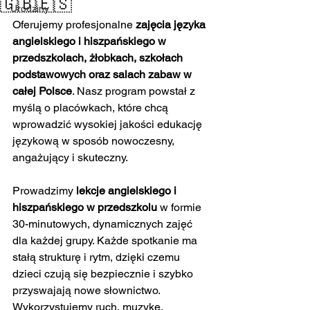
🇬🇧🇪🇸
Urodziny
Oferujemy profesjonalne 
zajęcia języka 
angielskiego i hiszpańskiego w 
przedszkolach, żłobkach, szkołach 
podstawowych oraz salach zabaw w 
całej Polsce
. Nasz program powstał z 
myślą o placówkach, które chcą 
wprowadzić wysokiej jakości edukację 
językową w sposób nowoczesny, 
angażujący i skuteczny.
Prowadzimy 
lekcje angielskiego i 
hiszpańskiego w przedszkolu
 w formie 
30-minutowych, dynamicznych zajęć 
dla każdej grupy. Każde spotkanie ma 
stałą strukturę i rytm, dzięki czemu 
dzieci czują się bezpiecznie i szybko 
przyswajają nowe słownictwo. 
Wykorzystujemy ruch, muzykę, 