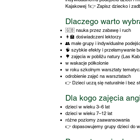
Kajakowej 1👉 Zapisz dziecko i zadb
Dlaczego warto wybr
🇬🇧 nauka przez zabawę i ruch
👩‍🏫 doświadczeni lektorzy
👥 małe grupy i indywidualne podejś
🧠 szybkie efekty i przełamywanie b
🌳 zajęcia w pobliżu natury (Las Kab
w wakacje półkolonie
w roku szkolnym warsztaty tematy
odrobienie zajęć na warsztatach
👉 Dzieci uczą się naturalnie i bez s
Dla kogo zajęcia ang
dzieci w wieku 3–6 lat
dzieci w wieku 7–12 lat
różne poziomy zaawansowania
👉 dopasowujemy grupy dzieci do w