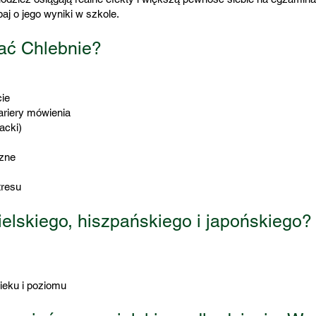
aj o jego wyniki w szkole.
ać Chlebnie?
cie
ariery mówienia
acki)
czne
tresu
ielskiego, hiszpańskiego i japońskiego?
ieku i poziomu