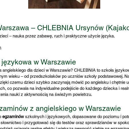
i Warszawa – CHLEBNIA Ursynów (Kajak
ieci – nauka przez zabawę, ruch i praktyczne użycie języka.
ń
 językowa w Warszawie
 angielskiego dla dzieci w Warszawie? CHLEBNIA to szkoła językow
różnym wieku – od przedszkolaków po uczniów szkoły podstawowej. Na
zięki czemu dzieci szybko zaczynają mówić po angielsku i chętnie u
, co pozwala na indywidualne podejście do każdego dziecka i realn
enia nauki z aktywnością na świeżym powietrzu.
zaminów z angielskiego w Warszawie
do
egzaminów
szkolnych i językowych, dopasowane do poziomu i po
łownictwo i przygotować się do testów oraz sprawdzianów w spokojn
łodzież osiągają realne efekty i większą pewność siebie na egzamina