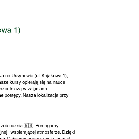
owa 1)
a na Ursynowie (ul. Kajakowa 1),
sze kursy opierają się na nauce
czestniczą w zajęciach.
e postępy. Nasza lokalizacja przy
trzeb ucznia 🇬🇧. Pomagamy
ej i wspierającej atmosferze. Dzięki
ch. Działamy w warszawie, przy ul.