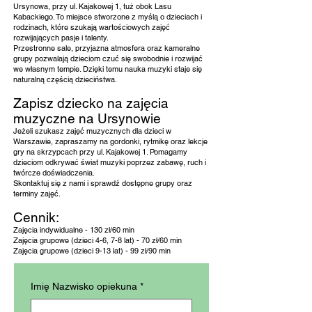
Ursynowa, przy ul. Kajakowej 1, tuż obok Lasu
Kabackiego. To miejsce stworzone z myślą o dzieciach i
rodzinach, które szukają wartościowych zajęć
rozwijających pasje i talenty.
Przestronne sale, przyjazna atmosfera oraz kameralne
grupy pozwalają dzieciom czuć się swobodnie i rozwijać
we własnym tempie. Dzięki temu nauka muzyki staje się
naturalną częścią dzieciństwa.
Zapisz dziecko na zajęcia
muzyczne na Ursynowie
Jeżeli szukasz zajęć muzycznych dla dzieci w
Warszawie, zapraszamy na gordonki, rytmikę oraz lekcje
gry na skrzypcach przy ul. Kajakowej 1. Pomagamy
dzieciom odkrywać świat muzyki poprzez zabawę, ruch i
twórcze doświadczenia.
Skontaktuj się z nami i sprawdź dostępne grupy oraz
terminy zajęć.
Cennik:
Zajęcia indywidualne - 130 zł/60 min
Zajęcia grupowe (dzieci 4-6, 7-8 lat) - 70 zł/60 min
Zajęcia grupowe (dzieci 9-13 lat) - 99 zł/90 min
Imię Nazwisko opiekuna
*