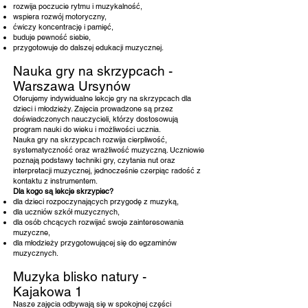
rozwija poczucie rytmu i muzykalność,
wspiera rozwój motoryczny,
ćwiczy koncentrację i pamięć,
buduje pewność siebie,
przygotowuje do dalszej edukacji muzycznej.
Nauka gry na skrzypcach -
Warszawa Ursynów
Oferujemy indywidualne lekcje gry na skrzypcach dla
dzieci i młodzieży. Zajęcia prowadzone są przez
doświadczonych nauczycieli, którzy dostosowują
program nauki do wieku i możliwości ucznia.
Nauka gry na skrzypcach rozwija cierpliwość,
systematyczność oraz wrażliwość muzyczną. Uczniowie
poznają podstawy techniki gry, czytania nut oraz
interpretacji muzycznej, jednocześnie czerpiąc radość z
kontaktu z instrumentem.
Dla kogo są lekcje skrzypiec?
dla dzieci rozpoczynających przygodę z muzyką,
dla uczniów szkół muzycznych,
dla osób chcących rozwijać swoje zainteresowania
muzyczne,
dla młodzieży przygotowującej się do egzaminów
muzycznych.
Muzyka blisko natury -
Kajakowa 1
Nasze zajęcia odbywają się w spokojnej części