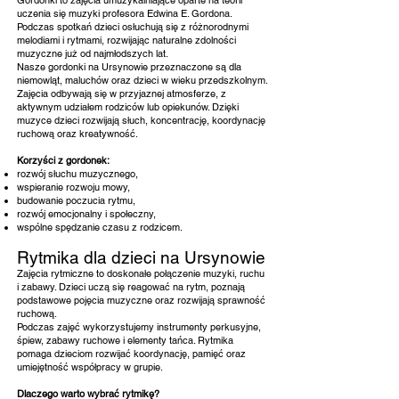
Gordonki to zajęcia umuzykalniające oparte na teorii
uczenia się muzyki profesora Edwina E. Gordona.
Podczas spotkań dzieci osłuchują się z różnorodnymi
melodiami i rytmami, rozwijając naturalne zdolności
muzyczne już od najmłodszych lat.
Nasze gordonki na Ursynowie przeznaczone są dla
niemowląt, maluchów oraz dzieci w wieku przedszkolnym.
Zajęcia odbywają się w przyjaznej atmosferze, z
aktywnym udziałem rodziców lub opiekunów. Dzięki
muzyce dzieci rozwijają słuch, koncentrację, koordynację
ruchową oraz kreatywność.
Korzyści z gordonek:
rozwój słuchu muzycznego,
wspieranie rozwoju mowy,
budowanie poczucia rytmu,
rozwój emocjonalny i społeczny,
wspólne spędzanie czasu z rodzicem.
Rytmika dla dzieci na Ursynowie
Zajęcia rytmiczne to doskonałe połączenie muzyki, ruchu
i zabawy. Dzieci uczą się reagować na rytm, poznają
podstawowe pojęcia muzyczne oraz rozwijają sprawność
ruchową.
Podczas zajęć wykorzystujemy instrumenty perkusyjne,
śpiew, zabawy ruchowe i elementy tańca. Rytmika
pomaga dzieciom rozwijać koordynację, pamięć oraz
umiejętność współpracy w grupie.
Dlaczego warto wybrać rytmikę?