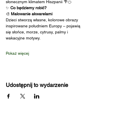
słonecznym klimatem Hiszpanii 🌴🍊
✨ 
Co będziemy robić?
🎨 
Malowanie akwarelami
Dzieci stworzą własne, kolorowe obrazy 
inspirowane południem Europy – pojawią 
się słońce, morze, cytrusy, palmy i 
wakacyjne motywy.
Pokaż więcej
Udostępnij to wydarzenie
Kontakt:
​Zapisy przez formularz na naszej stronie.