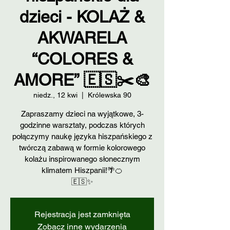
dzieci - KOLAŻ &
AKWARELA
“COLORES &
AMORE” 🇪🇸✂️🎨
niedz., 12 kwi
  |  
Królewska 90
Zapraszamy dzieci na wyjątkowe, 3-
godzinne warsztaty, podczas których
połączymy naukę języka hiszpańskiego z
twórczą zabawą w formie kolorowego
kolażu inspirowanego słonecznym
klimatem Hiszpanii!🌴🍊
🇪🇸✨
Rejestracja jest zamknięta
Zobacz inne wydarzenia