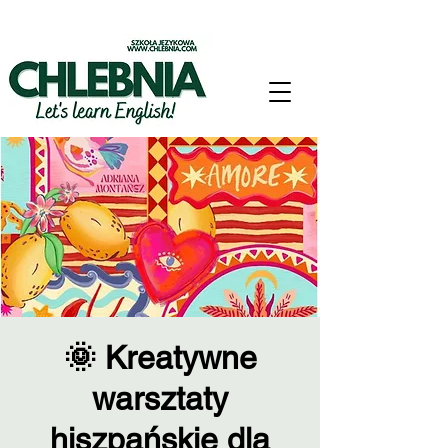
🌞 Kreatywne
warsztaty
hiszpańskie dla