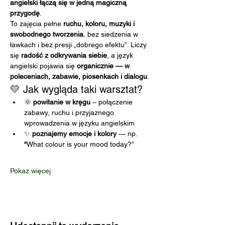
angielski łączą się w jedną magiczną 
przygodę
.
To zajęcia pełne 
ruchu, koloru, muzyki i 
swobodnego tworzenia
, bez siedzenia w 
ławkach i bez presji „dobrego efektu”. Liczy 
się 
radość z odkrywania siebie
, a język 
angielski pojawia się 
organicznie — w 
poleceniach, zabawie, piosenkach i dialogu
.
💛 Jak wygląda taki warsztat?
🌞 
powitanie w kręgu
 – połączenie 
zabawy, ruchu i przyjaznego 
wprowadzenia w języku angielskim
✨ 
poznajemy emocje i kolory
 — np. 
“
What colour is your mood today?”
Pokaż więcej