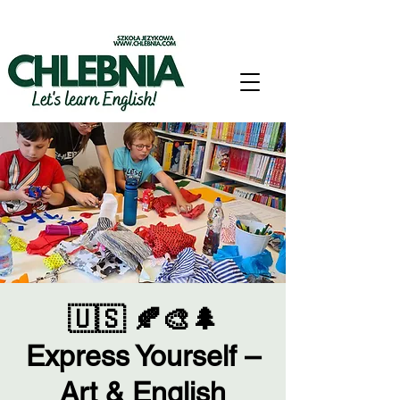
🇺🇸 🍂🎨🌲
Express Yourself –
Art & English