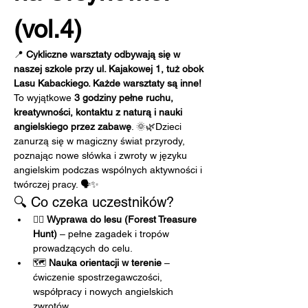
(vol.4)
📍 
Cykliczne warsztaty odbywają się w 
naszej szkole przy ul. Kajakowej 1, tuż obok 
Lasu Kabackiego. Każde warsztaty są inne!
To wyjątkowe 
3 godziny pełne ruchu, 
kreatywności, kontaktu z naturą i nauki 
angielskiego przez zabawę
. 🌞🌿Dzieci 
zanurzą się w magiczny świat przyrody, 
poznając nowe słówka i zwroty w języku 
angielskim podczas wspólnych aktywności i 
twórczej pracy. 🗣️✨
🔍 Co czeka uczestników?
🚶‍♀️ 
Wyprawa do lesu (Forest Treasure 
Hunt)
 – pełne zagadek i tropów 
prowadzących do celu.
🗺️ 
Nauka orientacji w terenie
 – 
ćwiczenie spostrzegawczości, 
współpracy i nowych angielskich 
zwrotów.