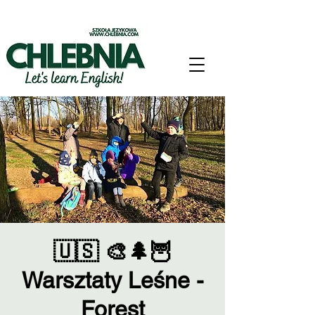
🇺🇸 🎨🌲🦉
Warsztaty Leśne -
Forest