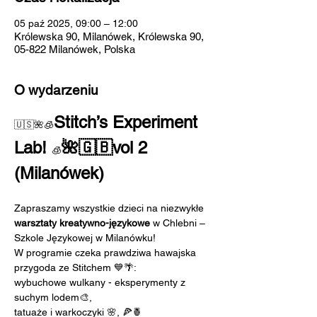
05 paź 2025, 09:00 – 12:00
Królewska 90, Milanówek, Królewska 90,
05-822 Milanówek, Polska
O wydarzeniu
Stitch’s Experiment 
🇺🇸🌺🧊
Lab! 
🌺🇬🇧vol 2 
🧊
(Milanówek)
Zapraszamy wszystkie dzieci na niezwykłe 
warsztaty kreatywno-językowe
 w Chlebni – 
Szkole Językowej w Milanówku!
W programie czeka prawdziwa hawajska 
przygoda ze Stitchem 💙🌴: 
wybuchowe wulkany - eksperymenty z 
suchym lodem🎨, 
tatuaże i warkoczyki 🌸, 🍕🍍