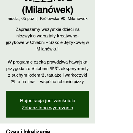
(Milanówek)
niedz., 05 paź
  |  
Królewska 90, Milanówek
Zapraszamy wszystkie dzieci na
niezwykłe warsztaty kreatywno-
językowe w Chlebni – Szkole Językowej w
Milanówku!
W programie czeka prawdziwa hawajska
przygoda ze Stitchem 💙🌴: eksperymenty
z suchym lodem🎨, tatuaże i warkoczyki
🌸, a na finał – wspólne robienie pizzy
Rejestracja jest zamknięta
Zobacz inne wydarzenia
Czas i lokalizacja