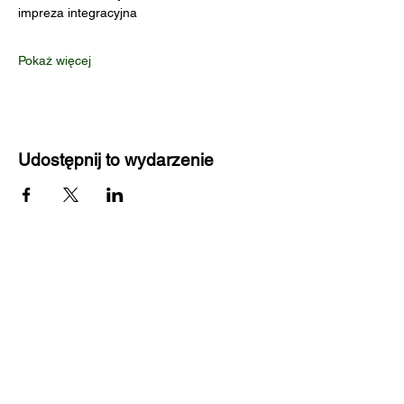
impreza integracyjna
Pokaż więcej
Udostępnij to wydarzenie
Kontakt:
​Zapisy przez formularz na naszej stronie.
+48510739893
Nie odbieramy?
Wyślij nam SMS.
chlebnia50@gmail.com
Menu:
Angielski dla dzieci
Angielski dla dorosłych