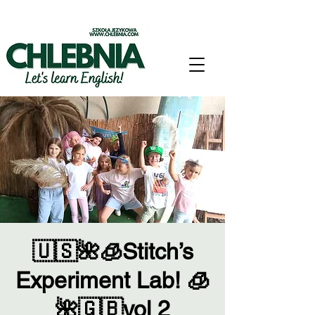
🇺🇸🌺🧊Stitch’s
Experiment Lab! 🧊
🌺🇬🇧vol 2