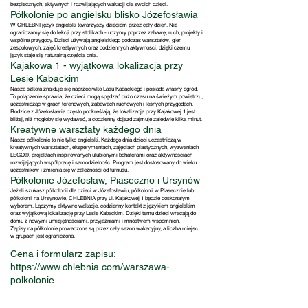
bezpiecznych, aktywnych i rozwijających wakacji dla swoich dzieci.
Półkolonie po angielsku blisko Józefosławia
W CHLEBNI język angielski towarzyszy dzieciom przez cały dzień. Nie
ograniczamy się do lekcji przy stolikach - uczymy poprzez zabawę, ruch, projekty i
wspólne przygody. Dzieci używają angielskiego podczas warsztatów, gier
zespołowych, zajęć kreatywnych oraz codziennych aktywności, dzięki czemu
język staje się naturalną częścią dnia.
Kajakowa 1 - wyjątkowa lokalizacja przy
Lesie Kabackim
Nasza szkoła znajduje się naprzeciwko Lasu Kabackiego i posiada własny ogród.
To połączenie sprawia, że dzieci mogą spędzać dużo czasu na świeżym powietrzu,
uczestnicząc w grach terenowych, zabawach ruchowych i leśnych przygodach.
Rodzice z Józefosławia często podkreślają, że lokalizacja przy Kajakowej 1 jest
bliżej, niż mogłoby się wydawać, a codzienny dojazd zajmuje zaledwie kilka minut.
Kreatywne warsztaty każdego dnia
Nasze półkolonie to nie tylko angielski. Każdego dnia dzieci uczestniczą w
kreatywnych warsztatach, eksperymentach, zajęciach plastycznych, wyzwaniach
LEGO®, projektach inspirowanych ulubionymi bohaterami oraz aktywnościach
rozwijających współpracę i samodzielność. Program jest dostosowany do wieku
uczestników i zmienia się w zależności od turnusu.
Półkolonie Józefosław, Piaseczno i Ursynów
Jeżeli szukasz półkolonii dla dzieci w Józefosławiu, półkolonii w Piasecznie lub
półkolonii na Ursynowie, CHLEBNIA przy ul. Kajakowej 1 będzie doskonałym
wyborem. Łączymy aktywne wakacje, codzienny kontakt z językiem angielskim
oraz wyjątkową lokalizację przy Lesie Kabackim. Dzięki temu dzieci wracają do
domu z nowymi umiejętnościami, przyjaźniami i mnóstwem wspomnień.
Zapisy na półkolonie prowadzone są przez cały sezon wakacyjny, a liczba miejsc
w grupach jest ograniczona.
Cena i formularz zapisu:
https://www.chlebnia.com/warszawa-
polkolonie