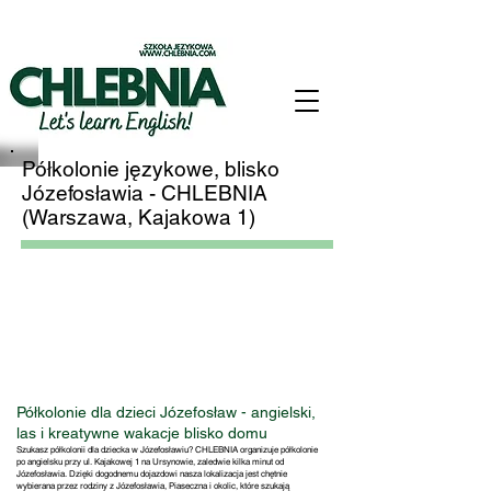
Półkolonie językowe, blisko
Józefosławia - CHLEBNIA
(Warszawa, Kajakowa 1)
Półkolonie dla dzieci Józefosław - angielski,
las i kreatywne wakacje blisko domu
Szukasz półkolonii dla dziecka w Józefosławiu? CHLEBNIA organizuje półkolonie
po angielsku przy ul. Kajakowej 1 na Ursynowie, zaledwie kilka minut od
Józefosławia. Dzięki dogodnemu dojazdowi nasza lokalizacja jest chętnie
wybierana przez rodziny z Józefosławia, Piaseczna i okolic, które szukają