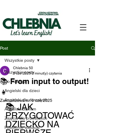
Post
Wszystkie posty
Chlebnia 50
Wszystkie posty
3 cze 2025
2 minut(y) czytania
📚 From input to output!
Co nowego!
👧
Angielski dla dzieci
Angielski dla dorosłych
Zaktualizowano:
6 cze 2025
📚 JAK 
Angielski dla firm
PRZYGOTOWAĆ 
Zajęcia dla przedszkoli
DZIECKO NA 
Półkolonie wakacje
PIERWSZE 