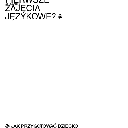
Urodziny
ZAJĘCIA 
JĘZYKOWE?👧
📚 
JAK PRZYGOTOWAĆ DZIECKO 