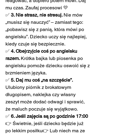
reagować, a dopiero potem mówi. Daj 
mu czas. Zaufaj procesowi 💛
✅ 
3. Nie strasz, nie stresuj. 
Nie mów 
„musisz się nauczyć” – zamiast tego: 
„pobawisz się z panią, która mówi po 
angielsku”. Dziecko uczy się najlepiej, 
kiedy czuje się bezpiecznie.
✅ 
4. Obejrzyjcie coś po angielsku 
razem. 
Krótka bajka lub piosenka po 
angielsku pomoże dziecku oswoić się z 
brzmieniem języka.
✅ 
5. Daj mu coś „na szczęście”. 
Ulubiony piórnik z brokatowym 
długopisem, naklejka czy własny 
zeszyt może dodać odwagi i sprawić, 
że maluch poczuje się wyjątkowo.
✅ 
6. Jeśli zajęcia są po godzinie 17:00
👉 Świetnie, jeśli dziecko będzie już 
po lekkim posiłku👉 Lub niech ma ze 