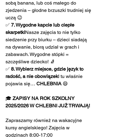
sobą banana, lub coś małego do 
zjedzenia – głodne brzuszki trudniej się 
uczą 😉
✅ 
7. Wygodne kapcie lub ciepłe 
skarpetki
Nasze zajęcia to nie tylko 
siedzenie przy biurku – dzieci siadają 
na dywanie, biorą udział w grach i 
zabawach. Wygodne stópki = 
szczęśliwe dziecko! 🧦
✅ 
8. Wybierz miejsce, gdzie język to 
radość, a nie obowiązek
I tu właśnie 
pojawia się… 
CHLEBNIA
 😄
🎓 
ZAPISY NA ROK SZKOLNY 
2025/2026 W CHLEBNI JUŻ TRWAJĄ!
Zapraszamy również na wakacyjne 
kursy angielskiego! Zajęcia w 
godzinach 8:00-17:00