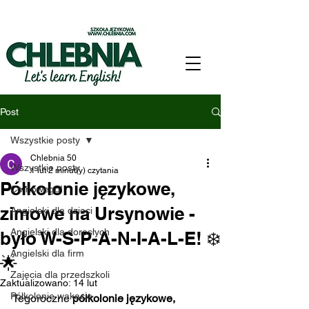
Post
Wszystkie posty
Chlebnia 50
Wszystkie posty
1 lut
2 minut(y) czytania
Półkolonie językowe,
Co nowego!
zimowe na Ursynowie -
Angielski dla dzieci
Angielski dla dorosłych
było W-S-P-A-N-I-A-L-E! ❄️
Angielski dla firm
🌟
Zajęcia dla przedszkoli
Zaktualizowano:
14 lut
Półkolonie wakacje
Tegoroczne 
półkolonie językowe, 