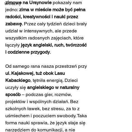
zimowe na Ursynowie
 pokazały nam 
Urodziny
jedno: 
zima w mieście może być pełna 
radości, kreatywności i nauki przez 
zabawę
. Przez cały tydzień dzieci brały 
udział w intensywnych, ale przede 
wszystkim radosnych zajęciach, które 
łączyły 
język angielski, ruch, twórczość 
i codzienne przygody
.
Od samego rana nasza przestrzeń przy 
ul. Kajakowej, tuż obok Lasu 
Kabackiego
, tętniła energią. Dzieci 
uczyły się 
angielskiego w naturalny 
sposób
 – podczas gier, rozmów, 
projektów i wspólnych działań. Bez 
szkolnych ławek, bez stresu, za to z 
uśmiechem i poczuciem swobody. Taka 
forma nauki sprawia, że język staje się 
narzędziem do komunikacji, a nie 